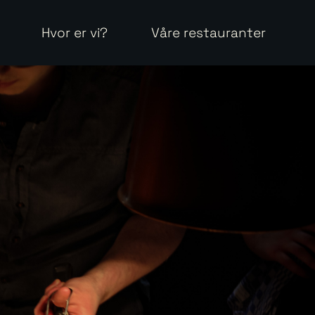
Hvor er vi?
Våre restauranter