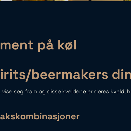
ment på køl
irits/beermakers din
å vise seg fram og disse kveldene er deres kveld, h
makskombinasjoner