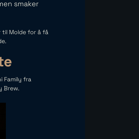
mmen smaker
til Molde for å få
de.
te
i Family fra
y Brew.