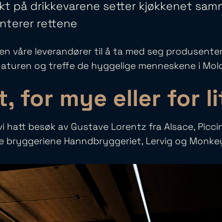
akt på drikkevarene setter kjøkkenet sa
terer rettene
den våre leverandører til å ta med seg produsenter 
naturen og treffe de hyggelige menneskene i Mol
t, for mye eller for li
vi hatt besøk av Gustave Lorentz fra Alsace, Piccin
e bryggeriene Hanndbryggeriet, Lervig og Monke