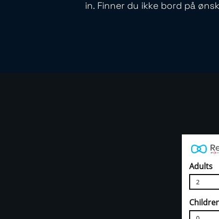
in. Finner du ikke bord på øns
Adults
2
Childre
0