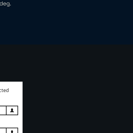
 deg.
cted