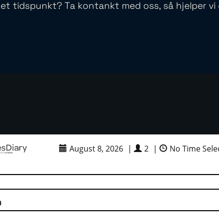
ket tidspunkt? Ta kontankt med oss, så hjelper vi
August 8, 2026
|
2
|
No Time Sele
n