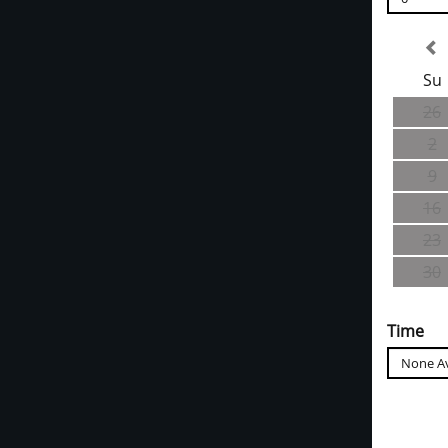
Su
26
2
9
16
23
30
Time
None Av